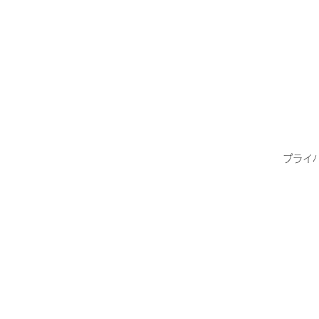
プライ
株式会
心の注
以下に
当社は
いただ
な注意
お客さ