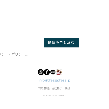
購読を申し込む
バシー・ポリシー

社フレックス・ファーム（以下「当社」）は、お客さまの個人情報につ
意を払い管理をしています。

、当社の「個人情報保護に関する考え方とお願い」を記載いたします。

info@dressadress.jp
特定商取引法に基づく表記
、当サイトにおいての商品のご購入や、懸賞へのご応募などにあたり、
いたお客さまのお名前やメールアドレス、ご住所などの個人情報を、社
© 2026 dress a dress
を払い管理するとともに、法律などによってその開示を要求された場合
まの個人情報を他者に開示することはありません。
