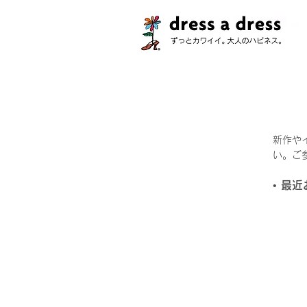
新作や
い。ご
• 最