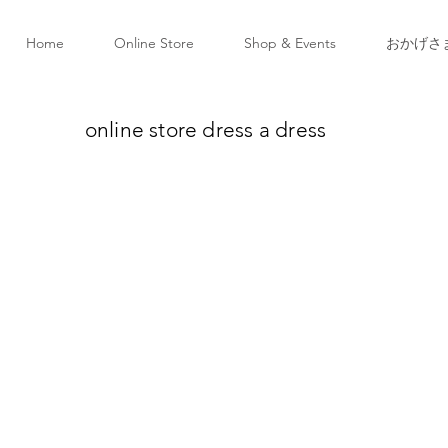
Home
Online Store
Shop & Events
おかげさ
online store dress a dress
・エッグ