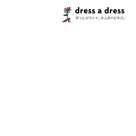
ストア
/
コレクション
/
プラネット