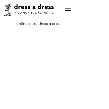
online store dress a dress
ハッピリー・エバー・アフター
ストア
/
定番コレクション
/
ハッピリー・エバー・アフター
人生の「節目」に際して、気持ちを新たにし、あらためて幸せを願うと
き……その願いをかたちにとどめ、ずっとあなたとともに時を重ねるア
イテム、それが、『ハッピリー・エバー・アフター』です。