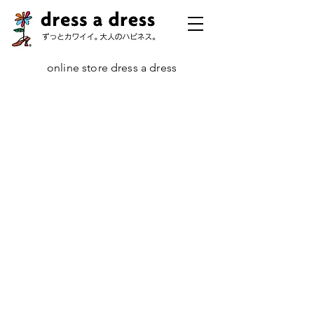
online store dress a dress
キャロライン
ストア
/
コレクション
/
キャロライン
デビュー当初は「でこぼこ」といわれることの多かった『キャロライ
ン』も、長い人気を誇るアイテムとなりました。最近加わったシルバー
のモデルもおかげさまで好評、なにより若い年代のお客さまに人気とい
うところがうれしいです😙