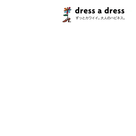
ラッキー・ナンバー：ネックレスと
ストア
/
定番コレクション
/
Alphabet Addict & Luc
お持ちのアルファベットと組み合わせるもよし、ほか
をお楽しみくださいね！