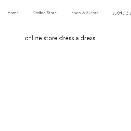
Home
Online Store
Shop & Events
おかげさ
online store dress a dress
ピアス
ky Numbers
/
ラッキー・ナンバー：ネックレスとピアス
のモチーフと重ねるもよし。アルファベット同様、小さいところが魅力です。大切なラッキー・ナ