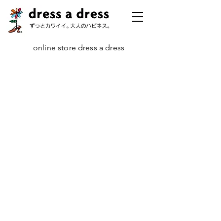
online store dress a dress
リンジー
ストア
/
コレクション
/
リンジー
中央の大ぶりな石を小さな石が囲みます。オーソドックスといえばたし
かにそうなのでしょうが、石の組み合わせによって、その表情はさまざ
まに変化します。あなたにぴったりの1つを探し当ててください。